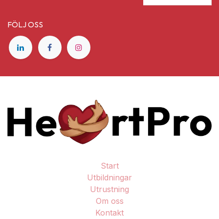
FÖLJ OSS
Start
Utbildningar
Utrustning
Om oss
Kontakt