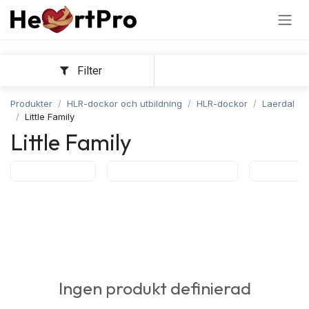
Hoppa till innehållet
Filter
Sortera
Produkter
HLR-dockor och utbildning
HLR-dockor
Laerdal
Little Family
Little Family
Baby Anne
Intubationsmodeller
Little An
Ingen produkt definierad