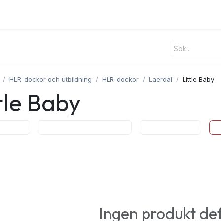
ster
Utrustning
Om oss
Blogg
Kontakt
HLR-dockor och utbildning
HLR-dockor
Laerdal
Little Baby
tle Baby
 Anne
Intubationsmodeller
Little Anne
Ingen produkt de