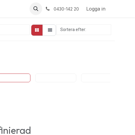
Logga in
0430-142 20
Sortera efter:
Utvalda
Little Baby
Little Family
Little Junior
finierad