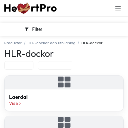
Hoppa till innehållet
Filter
Sortera
Produkter
HLR-dockor och utbildning
HLR-dockor
HLR-dockor
Laerdal
Practiman
Laerdal
Visa