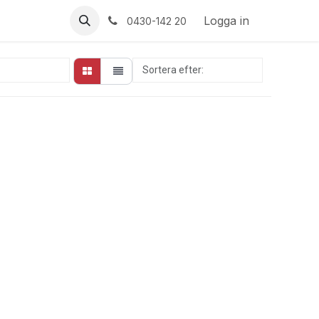
Logga in
0430-142 20
Sortera efter:
Utvalda