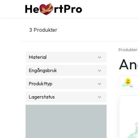
Hoppa till innehållet
Hem
Kurser
Tjän
3
Produkter
Produkter
Material
An
Engångsbruk
Produkttyp
Lagerstatus