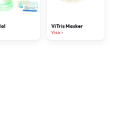
dal
ViTris Masker
Visa