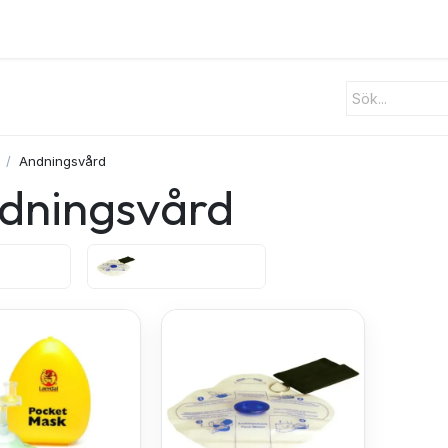
ster
Utrustning
Om oss
Blogg
Kontakt
Andningsvård
dningsvård
Laerdal
ViTris Masker