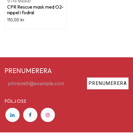
ViTris Masker
CPR Rescue mask med O2-
nippel i fodral
110,00
kr
PRENUMERERA
PRENUMERERA
FÖLJ OSS