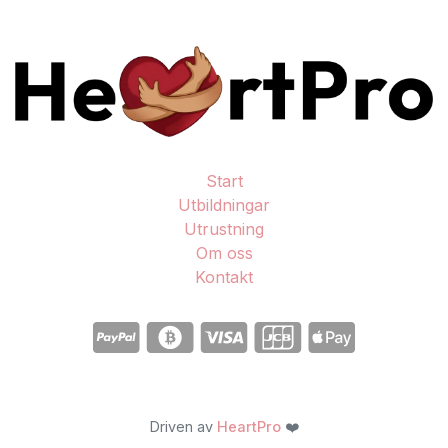
Start
Utbildningar
Utrustning
Om oss
Kontakt
Driven av
HeartPro
❤️