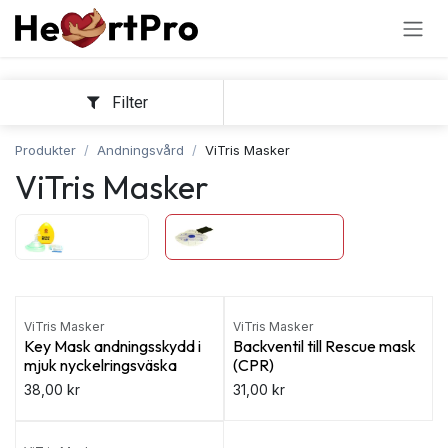
Hoppa till innehållet
Filter
Sortera
Produkter
Andningsvård
ViTris Masker
ViTris Masker
Laerdal
ViTris Masker
ViTris Masker
ViTris Masker
Key Mask andningsskydd i
Backventil till Rescue mask
mjuk nyckelringsväska
(CPR)
38,00
kr
31,00
kr