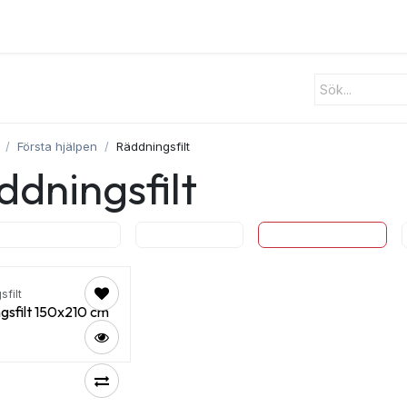
ster
Utrustning
Om oss
Blogg
Kontakt
Första hjälpen
Räddningsfilt
ddningsfilt
väskor och Skåp
Cederroth
Räddningsfilt
filt
gsfilt 150x210 cm