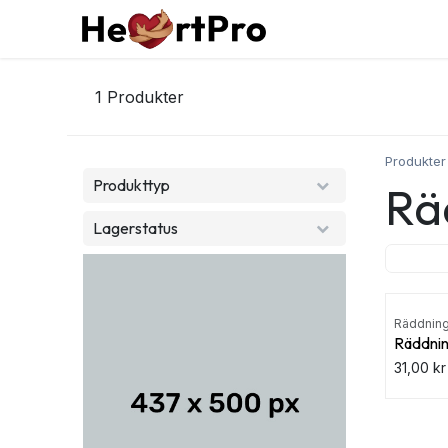
Hoppa till innehållet
Hem
Kurser
Tjän
1
Produkter
Produkter
Produkttyp
Rä
Lagerstatus
Akut
Räddnings
Räddnin
31,00
kr