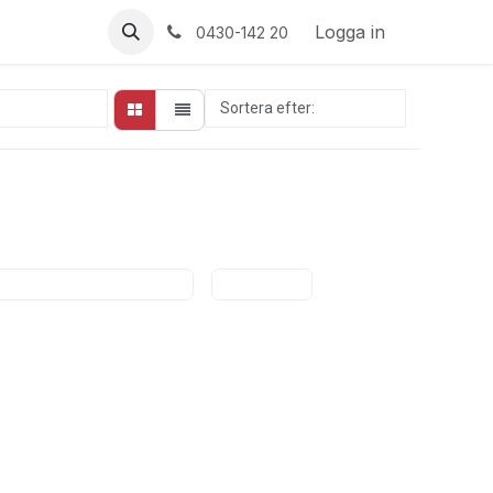
Logga in
0430-142 20
Sortera efter:
Utvalda
Stoppa Blödningen
Övrigt