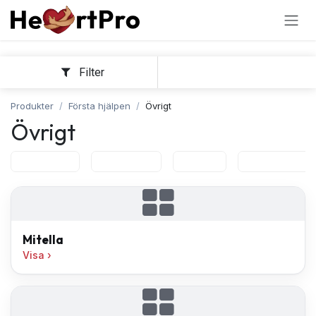
Hoppa till innehållet
Filter
Sortera
Produkter
Första hjälpen
Övrigt
Övrigt
Mitella
Pincett
Sax
Ögonskölj
Mitella
Visa