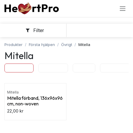
Hoppa till innehållet
Filter
Sortera
Produkter
Första hjälpen
Övrigt
Mitella
Mitella
Mitella
Pincett
Sax
Ögonskölj
Mitella
Mitella förband, 136x96x96
cm, non-woven
22,00
kr