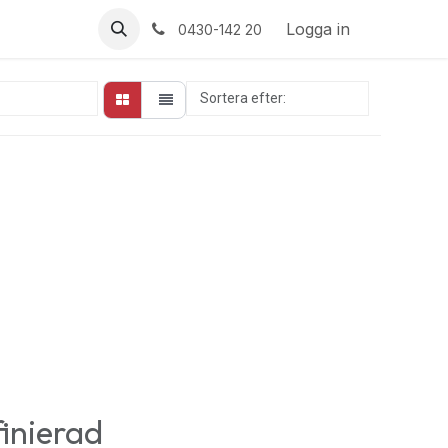
Logga in
0430-142 20
Sortera efter:
Utvalda
finierad