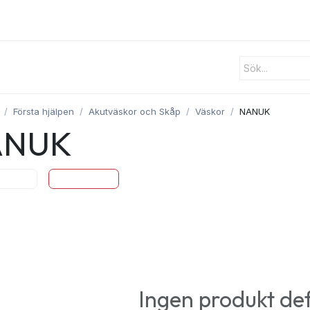
ster
Utrustning
Om oss
Blogg
Kontakt
Första hjälpen
Akutväskor och Skåp
Väskor
NANUK
ANUK
Bags
NANUK
Ingen produkt de