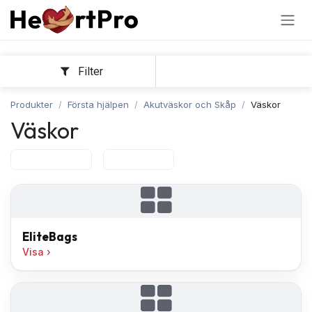
Hoppa till innehållet
Filter
Sortera
Produkter
Första hjälpen
Akutväskor och Skåp
Väskor
Väskor
EliteBags
NANUK
EliteBags
Visa