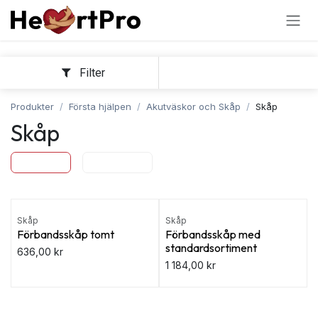
Hoppa till innehållet
Filter
Sortera
Produkter
Första hjälpen
Akutväskor och Skåp
Skåp
Skåp
Skåp
Väskor
Skåp
Skåp
Förbandsskåp tomt
Förbandsskåp med
standardsortiment
636,00
kr
1 184,00
kr