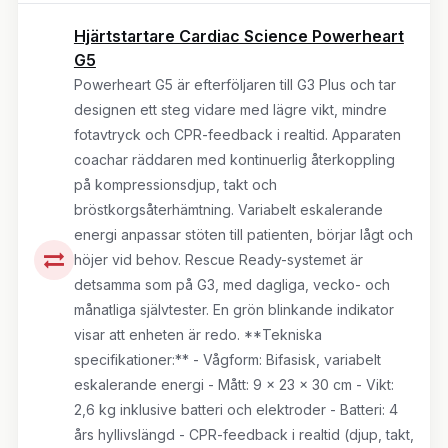
Hjärtstartare Cardiac Science Powerheart
G5
Powerheart G5 är efterföljaren till G3 Plus och tar
designen ett steg vidare med lägre vikt, mindre
fotavtryck och CPR-feedback i realtid. Apparaten
coachar räddaren med kontinuerlig återkoppling
på kompressionsdjup, takt och
bröstkorgsåterhämtning. Variabelt eskalerande
energi anpassar stöten till patienten, börjar lågt och
höjer vid behov. Rescue Ready-systemet är
detsamma som på G3, med dagliga, vecko- och
månatliga självtester. En grön blinkande indikator
visar att enheten är redo. **Tekniska
specifikationer:** - Vågform: Bifasisk, variabelt
eskalerande energi - Mått: 9 x 23 x 30 cm - Vikt:
2,6 kg inklusive batteri och elektroder - Batteri: 4
års hyllivslängd - CPR-feedback i realtid (djup, takt,