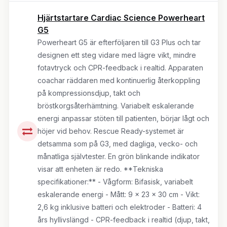
Hjärtstartare Cardiac Science Powerheart
G5
Powerheart G5 är efterföljaren till G3 Plus och tar
designen ett steg vidare med lägre vikt, mindre
fotavtryck och CPR-feedback i realtid. Apparaten
coachar räddaren med kontinuerlig återkoppling
på kompressionsdjup, takt och
bröstkorgsåterhämtning. Variabelt eskalerande
energi anpassar stöten till patienten, börjar lågt och
höjer vid behov. Rescue Ready-systemet är
detsamma som på G3, med dagliga, vecko- och
månatliga självtester. En grön blinkande indikator
visar att enheten är redo. **Tekniska
specifikationer:** - Vågform: Bifasisk, variabelt
eskalerande energi - Mått: 9 x 23 x 30 cm - Vikt:
2,6 kg inklusive batteri och elektroder - Batteri: 4
års hyllivslängd - CPR-feedback i realtid (djup, takt,