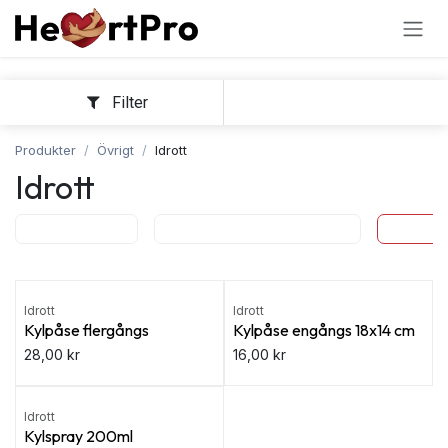
Hoppa till innehållet
Filter
Sortera
Produkter
Övrigt
Idrott
Idrott
Bälteskniv
Hygien & Desinfektion
Idrott
Idrott
Idrott
Kylpåse flergångs
Kylpåse engångs 18x14 cm
28,00
kr
16,00
kr
Idrott
Kylspray 200ml