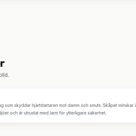
r
ild.
ing som skyddar hjärtstartaren mot damm och smuts. Skåpet minskar äve
jöer och är utrustat med larm för ytterligare säkerhet.