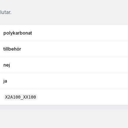
utar.
polykarbonat
tillbehör
nej
ja
X2A100_XX100