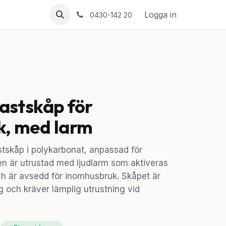
Logga in
0430-142 20
lastskåp för
k, med larm
stskåp i polykarbonat, anpassad för
n är utrustad med ljudlarm som aktiveras
ch är avsedd för inomhusbruk. Skåpet är
 och kräver lämplig utrustning vid