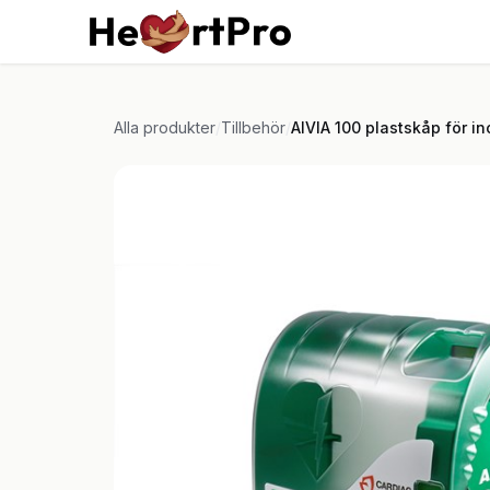
Hoppa till innehållet
Hem
Kurser
Tjän
Alla produkter
/
Tillbehör
/
AIVIA 100 plastskåp för 