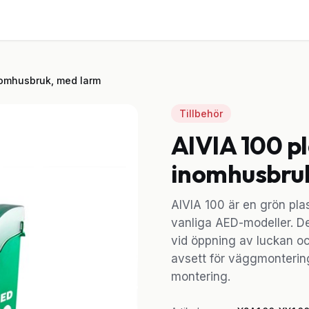
ster
Utrustning
Om oss
Blogg
Kontakt
inomhusbruk, med larm
Tillbehör
AIVIA 100 p
inomhusbru
AIVIA 100 är en grön pla
vanliga AED-modeller. De
vid öppning av luckan o
avsett för väggmontering
montering.