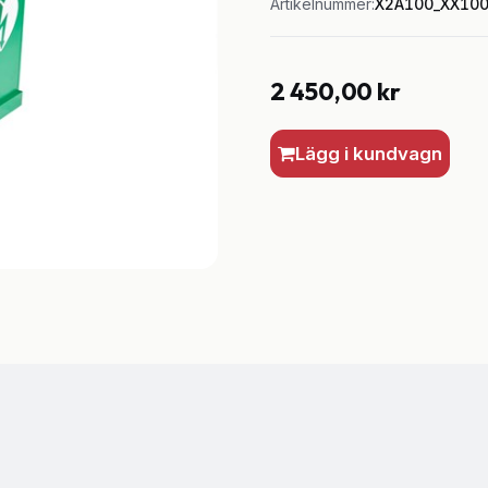
Artikelnummer:
X2A100_XX10
2 450,00
kr
Lägg i kundvagn