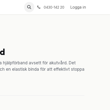
Logga in
0430-142 20
nd
a hjälpförband avsett för akutvård. Det
 en elastisk binda för att effektivt stoppa