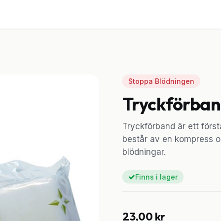
ster
Utrustning
Om oss
Blogg
Kontakt
Stoppa Blödningen
Tryckförba
Tryckförband är ett först
består av en kompress och
blödningar.
Finns i lager
23,00
kr