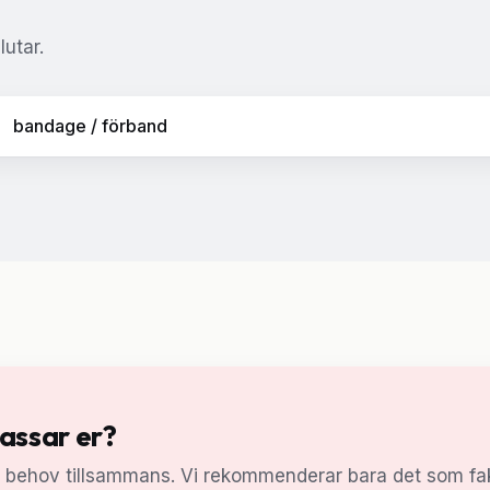
utar.
bandage / förband
passar er?
a behov tillsammans. Vi rekommenderar bara det som fak