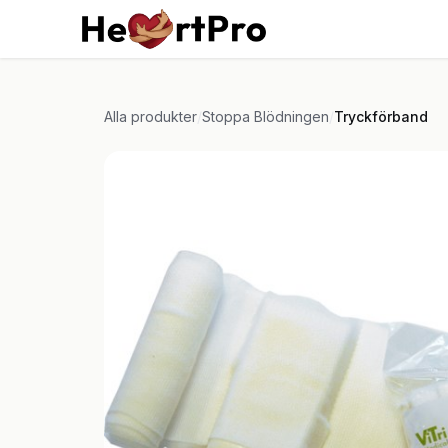
Hoppa till innehållet
Hem
Kurser
Tjän
Alla produkter
/
Stoppa Blödningen
/
Tryckförband