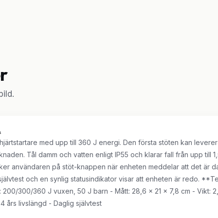
r
ild.
A
rtstartare med upp till 360 J energi. Den första stöten kan leverera
en. Tål damm och vatten enligt IP55 och klarar fall från upp till 1,
ker användaren på stöt-knappen när enheten meddelar att det är da
självtest och en synlig statusindikator visar att enheten är redo. **T
0/300/360 J vuxen, 50 J barn - Mått: 28,6 x 21 x 7,8 cm - Vikt: 2,0 kg
4 års livslängd - Daglig självtest