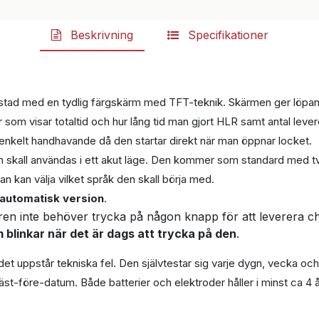
Beskrivning
Specifikationer
trustad med en tydlig färgskärm med TFT-teknik. Skärmen ger löpan
 som visar totaltid och hur lång tid man gjort HLR samt antal leve
enkelt handhavande då den startar direkt när man öppnar locket.
en skall användas i ett akut läge. Den kommer som standard med tv
n kan välja vilket språk den skall börja med.
vautomatisk version
.
ren inte behöver trycka på någon knapp för att leverera c
blinkar när det är dags att trycka på den
.
det uppstår tekniska fel. Den självtestar sig varje dygn, vecka oc
äst-före-datum. Både batterier och elektroder håller i minst ca 4 å