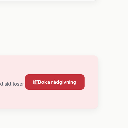
Boka rådgivning
tiskt löser