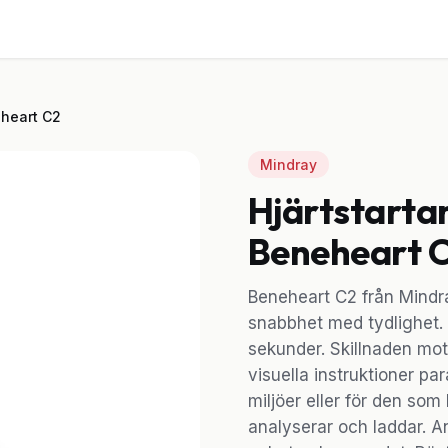
ster
Utrustning
Om oss
Blogg
Kontakt
eheart C2
Mindray
Hjärtstarta
Beneheart 
Beneheart C2 från Mindra
snabbhet med tydlighet. 
sekunder. Skillnaden mo
visuella instruktioner par
miljöer eller för den so
analyserar och laddar. 