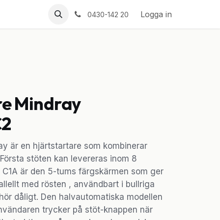
Logga in
0430-142 20
re Mindray
C2
y är en hjärtstartare som kombinerar
Första stöten kan levereras inom 8
t C1A är den 5-tums färgskärmen som ger
allellt med rösten , användbart i bullriga
m hör dåligt. Den halvautomatiska modellen
Användaren trycker på stöt-knappen när