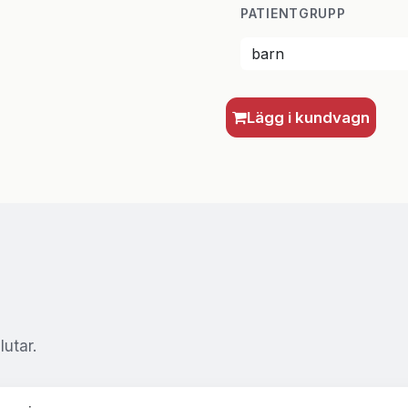
PATIENTGRUPP
Lägg i kundvagn
utar.