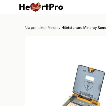
Hoppa till innehållet
Hem
Kurser
Tjän
Alla produkter
/
Mindray
/
Hjärtstartare Mindray Ben