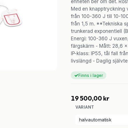
enheten ber om det. Rös
Med en knapptryckning vä
från 100-360 J till 10-10
från 1,5 m. **Tekniska sp
trunkerad exponentiell 
Energi: 100-360 J vuxen,
färgskärm - Mått: 28,6 x 
IP-klass: IP55, tål fall fr
livslängd - Daglig självte
Finns i lager
19 500,00
kr
VARIANT