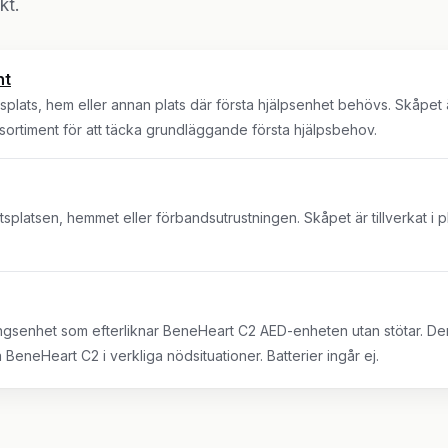
kt.
nt
splats, hem eller annan plats där första hjälpsenhet behövs. Skåpet är g
dsortiment för att täcka grundläggande första hjälpsbehov.
tsplatsen, hemmet eller förbandsutrustningen. Skåpet är tillverkat i pl
gsenhet som efterliknar BeneHeart C2 AED-enheten utan stötar. Den 
 BeneHeart C2 i verkliga nödsituationer. Batterier ingår ej.