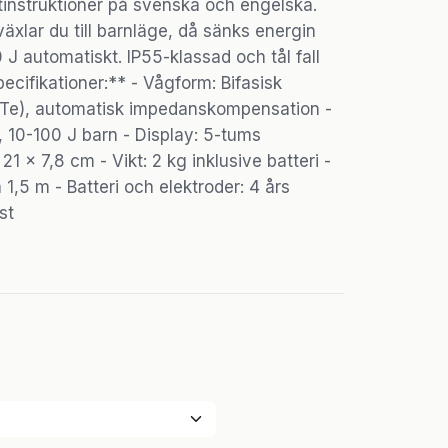
tinstruktioner på svenska och engelska.
xlar du till barnläge, då sänks energin
0 J automatiskt. IP55-klassad och tål fall
ecifikationer:** - Vågform: Bifasisk
(BTe), automatisk impedanskompensation -
 10-100 J barn - Display: 5-tums
21 x 7,8 cm - Vikt: 2 kg inklusive batteri -
ån 1,5 m - Batteri och elektroder: 4 års
st