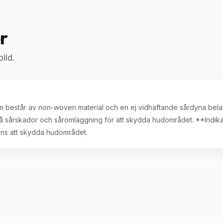
r
ild.
om består av non-woven material och en ej vidhäftande sårdyna belag
på sårskador och såromläggning för att skydda hudområdet. **Indika
nns att skydda hudområdet.