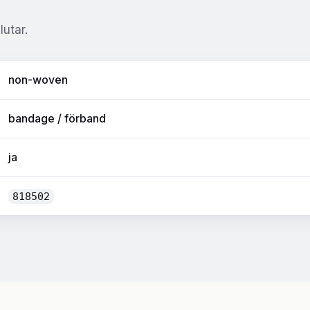
utar.
non-woven
bandage / förband
ja
818502