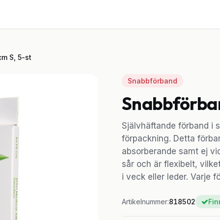
ster
Utrustning
Om oss
Blogg
Kontakt
m S, 5-st
Snabbförband
Snabbförban
Självhäftande förband i 
förpackning. Detta förb
absorberande samt ej vidh
sår och är flexibelt, vilk
i veck eller leder. Varje f
Artikelnummer:
818502
Fin