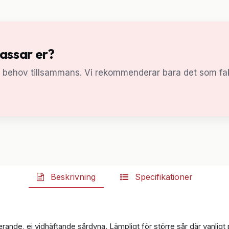
passar er?
a behov tillsammans. Vi rekommenderar bara det som fak
Beskrivning
Specifikationer
e, ej vidhäftande sårdyna. Lämpligt för större sår där vanligt plås