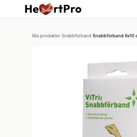
Hoppa till innehållet
Hem
Kurser
Tjän
Alla produkter
/
Snabbförband
/
Snabbförband 6x10 c