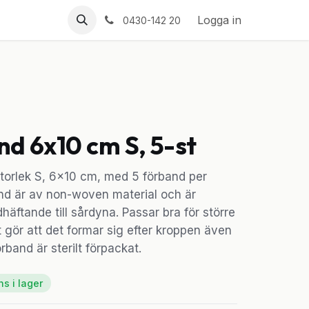
Logga in
0430-142 20
d 6x10 cm S, 5-st
storlek S, 6x10 cm, med 5 förband per
and är av non-woven material och är
äftande till sårdyna. Passar bra för större
et gör att det formar sig efter kroppen även
örband är sterilt förpackat.
ns i lager