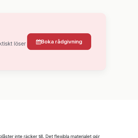
Boka rådgivning
tiskt löser
ter inte räcker till. Det flexibla materialet gör