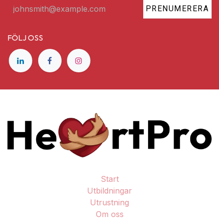
PRENUMERERA
FÖLJ OSS
Start
Utbildningar
Utrustning
Om oss