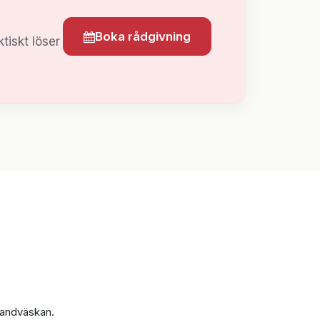
Boka rådgivning
tiskt löser
 handväskan.