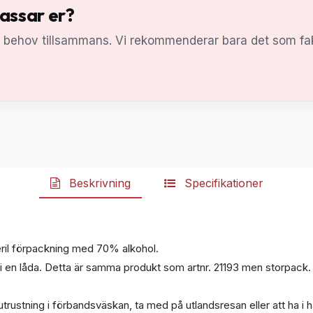
passar er?
a behov tillsammans. Vi rekommenderar bara det som fak
Beskrivning
Specifikationer
eril förpackning med 70% alkohol.
i en låda. Detta är samma produkt som artnr. 21193 men storpack.
trustning i förbandsväskan, ta med på utlandsresan eller att ha i