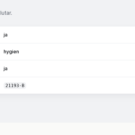
utar.
ja
hygien
ja
21193-B