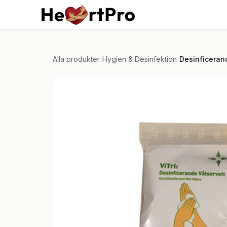
Hoppa till innehållet
Hem
Kurser
Tjän
Alla produkter
/
Hygien & Desinfektion
/
Desinficeran