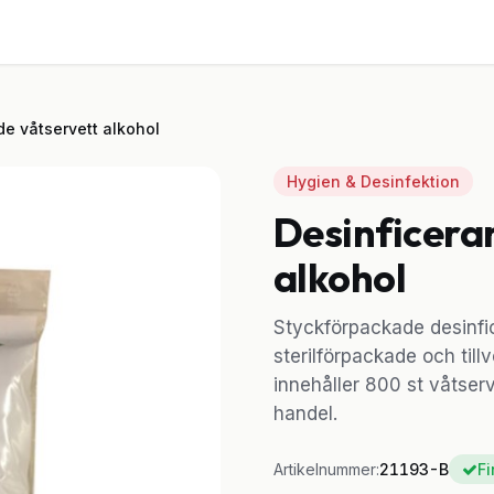
ster
Utrustning
Om oss
Blogg
Kontakt
de våtservett alkohol
Hygien & Desinfektion
Desinficera
alkohol
Styckförpackade desinfi
sterilförpackade och tillv
innehåller 800 st våtser
handel.
Artikelnummer:
21193-B
Fi