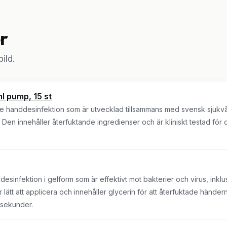
r
ild.
l pump, 15 st
de handdesinfektion som är utvecklad tillsammans med svensk sjukvår
. Den innehåller återfuktande ingredienser och är kliniskt testad för
sinfektion i gelform som är effektivt mot bakterier och virus, inklu
lätt att applicera och innehåller glycerin för att återfuktade händern
 sekunder.