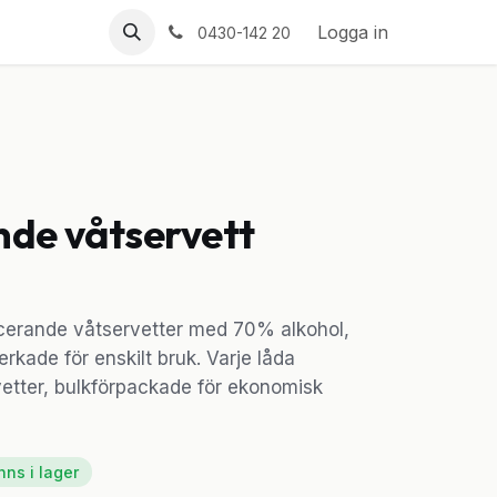
Logga in
0430-142 20
nde våtservett
cerande våtservetter med 70% alkohol,
erkade för enskilt bruk. Varje låda
vetter, bulkförpackade för ekonomisk
nns i lager