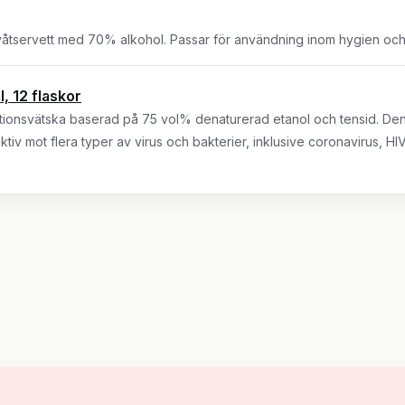
e våtservett med 70% alkohol. Passar för användning inom hygien och
, 12 flaskor
ektionsvätska baserad på 75 vol% denaturerad etanol och tensid. Den
ktiv mot flera typer av virus och bakterier, inklusive coronavirus, H