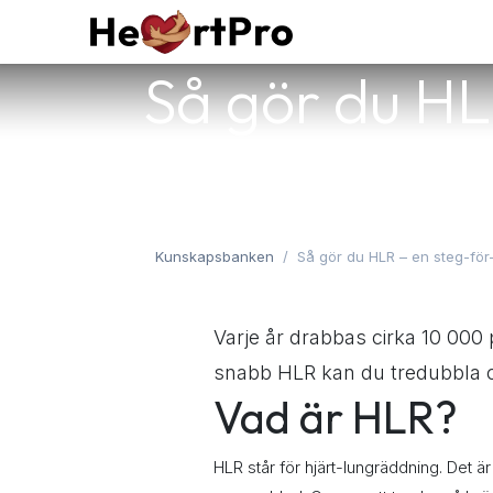
Hoppa till innehållet
Hem
Kurser
Tjän
Så gör du HL
Kunskapsbanken
Så gör du HLR – en steg-för
Varje år drabbas cirka 10 000 
snabb HLR kan du tredubbla ch
Vad är HLR?
HLR står för hjärt-lungräddning. Det är