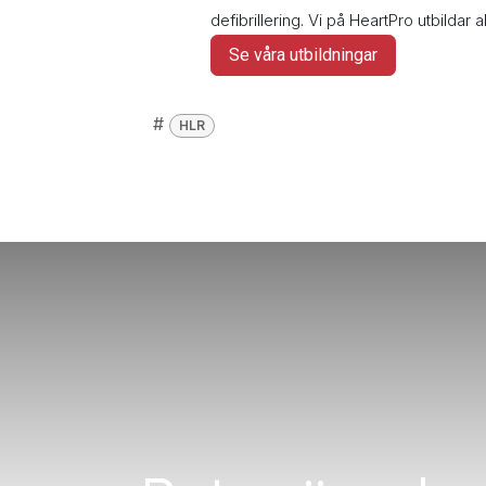
defibrillering. Vi på HeartPro utbildar a
Se våra utbildningar
#
HLR