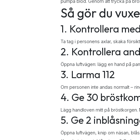
pumpa blod. Genom att trycka på bröst
Så gör du vuxe
1. Kontrollera me
Ta tag i personens axlar, skaka försik
2. Kontrollera an
Öppna luftvägen: lägg en hand på pann
3. Larma 112
Om personen inte andas normalt – ring 
4. Ge 30 bröstko
Lägg handloven mitt på bröstkorgen. 
5. Ge 2 inblåsnin
Öppna luftvägen, knip om näsan, blås in