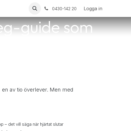
Logga in
0430-142 20
teg-guide som
a en av tio överlever. Men med
– det vill säga när hjärtat slutar