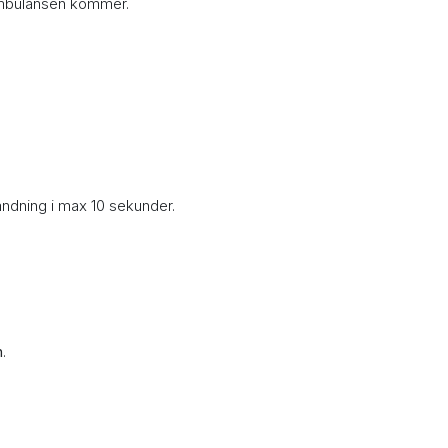
 ambulansen kommer.
andning i max 10 sekunder.
n
.