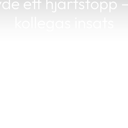
de ett hjärtstopp 
kollegas insats