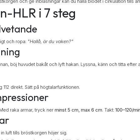
korgen och ge inblåsningar kan du hålla blodet i cirkulation tills
n-HLR i 7 steg
dvetande
tigt och ropa:
"Hallå, är du vaken?"
dning
an, böj huvudet bakåt och lyft hakan. Lyssna, känn och titta efter 
112 direkt. Sätt på högtalarfunktionen.
mpressioner
Med raka armar, tryck ner
minst 5 cm, max 6 cm
. Takt:
100–120/mi
gar
 luft tills bröstkorgen höjer sig.