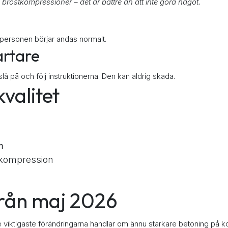
bröstkompressioner – det är bättre än att inte göra något.
er personen börjar andas normalt.
artare
å på och följ instruktionerna. Den kan aldrig skada.
valitet
m
e kompression
 från maj 2026
De viktigaste förändringarna handlar om ännu starkare betoning på k