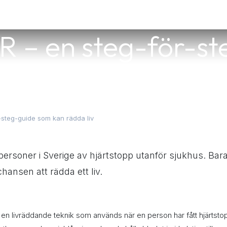
ster
Utrustning
Om oss
Blogg
Kontakt
R – en steg-för-s
kan rädda liv
-steg-guide som kan rädda liv
personer i Sverige av hjärtstopp utanför sjukhus. Bar
ansen att rädda ett liv.
 en livräddande teknik som används när en person har fått hjärtstopp 