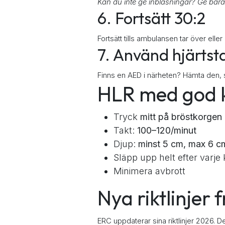
Kan du inte ge inblåsningar? Ge bara 
6. Fortsätt 30:2
Fortsätt tills ambulansen tar över ell
7. Använd hjärtst
Finns en AED i närheten? Hämta den, sl
HLR med god k
Tryck
mitt på bröstkorgen
Takt:
100–120/minut
Djup:
minst 5 cm, max 6 c
Släpp upp helt efter varj
Minimera avbrott
Nya riktlinjer
ERC uppdaterar sina riktlinjer 2026. 