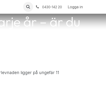
Logga in
0430-142 20
rje år – är du
rlevnaden ligger på ungefär 11