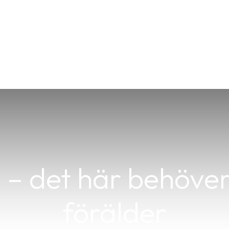
 – det här behöver
förälder