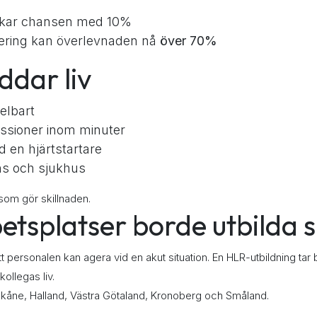
kar chansen med 10%
llering kan överlevnaden nå
över 70%
ddar liv
elbart
ssioner inom minuter
 en hjärtstartare
s och sjukhus
 som gör skillnaden.
betsplatser borde utbilda 
l att personalen kan agera vid en akut situation. En HLR-utbildning t
ollegas liv.
 Skåne, Halland, Västra Götaland, Kronoberg och Småland.