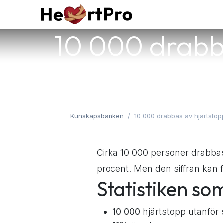
Hoppa till innehållet
Hem
Kurser
Tjän
10 000 drabba
Kunskapsbanken
10 000 drabbas av hjärtstopp
Cirka 10 000 personer drabbas 
procent. Men den siffran kan f
Statistiken so
10 000
hjärtstopp utanför 