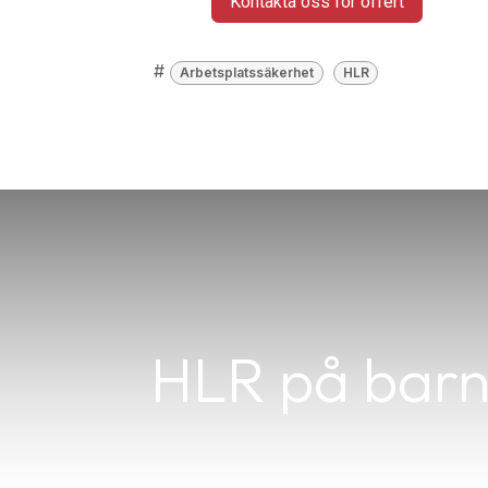
Kontakta oss för offert
#
Arbetsplatssäkerhet
HLR
HLR på barn