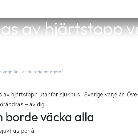
ster
Utrustning
Om oss
Blogg
Kontakt
s av hjärtstopp va
redo att agera?
 varje år – är du redo att agera?
av hjärtstopp utanför sjukhus i Sverige varje år. Öve
örändras – av dig.
m borde väcka alla
sjukhus per år