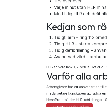
11%
överlever
Varje minut
utan HLR mins
Med tidig HLR och defibri
Kedjan som rä
Tidigt larm
– ring 112 omed
Tidig HLR
– starta kompre
Tidig defibrillering
– använd
Avancerad vård
– ambulan
Du kan vara länk 1, 2 och 3. Det är du
Varför alla ar
Arbetsgivare har ett ansvar att se til
medarbetare kunskapen att rädda en k
HeartPro erbjuder HLR-utbildningar i