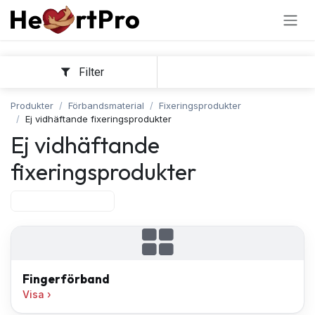
Hoppa till innehållet
Filter
Sortera
Produkter
Förbandsmaterial
Fixeringsprodukter
Ej vidhäftande fixeringsprodukter
Ej vidhäftande
fixeringsprodukter
Fingerförband
Fingerförband
Visa