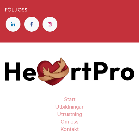
FÖLJ OSS
Start
Utbildningar
Utrustning
Om oss
Kontakt